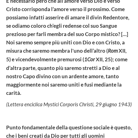
È necessario però che all’amore verso Dio e verso
Cristo corrisponda l’amore verso il prossimo. Come
possiamo infatti asserire di amare il divin Redentore,
se odiamo coloro ch’egli redense col suo Sangue
prezioso per farli membra del suo Corpo mistico? […]
Noi saremo sempre più uniti con Dio e con Cristo, a
misura che saremo membra l'uno dell’altro (
Rom
XII,
5) e vicendevolmente premurosi (
1Cor
XII, 25); come
d’altra parte, quanto più saremo stretti a Dio e al
nostro Capo divino con un ardente amore, tanto
maggiormente noi saremo uniti e fusi mediante la
carità.
(Lettera enciclica Mystici Corporis Christi, 29 giugno 1943)
Punto fondamentale della questione sociale è questo,
che i beni creati da Dio per tutti gli uomini