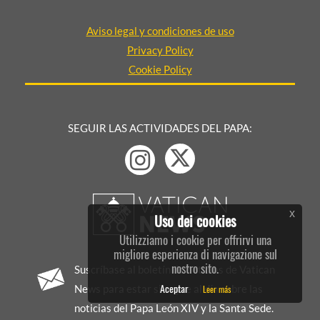
Aviso legal y condiciones de uso
Privacy Policy
Cookie Policy
SEGUIR LAS ACTIVIDADES DEL PAPA:
x
Uso dei cookies
Utilizziamo i cookie per offrirvi una
migliore esperienza di navigazione sul
nostro sito.
Suscríbase al boletín de noticias de Vatican
Aceptar
Leer más
News para estar siempre al día sobre las
noticias del Papa León XIV y la Santa Sede.