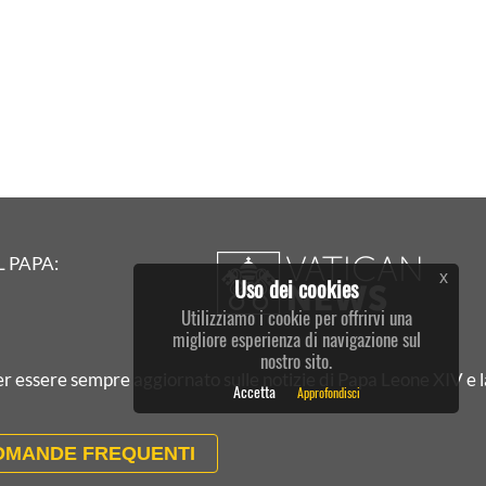
L PAPA:
x
Uso dei cookies
Utilizziamo i cookie per offrirvi una
migliore esperienza di navigazione sul
nostro sito.
per essere sempre aggiornato sulle notizie di Papa Leone XIV e 
Accetta
Approfondisci
OMANDE FREQUENTI