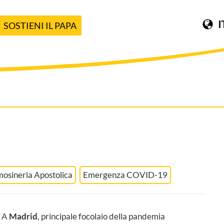
I
SOSTIENI IL PAPA
mosineria Apostolica
Emergenza COVID-19
A
Madrid
, principale focolaio della pandemia